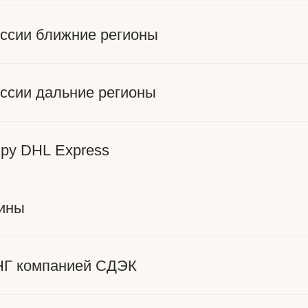
оссии ближние регионы
оссии дальние регионы
иру DHL Express
ины
НГ компанией СДЭК