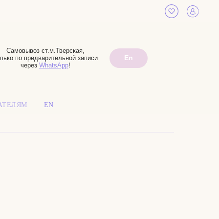
Самовывоз ст.м.Тверская,
En
лько по предварительной записи
через
WhatsApp
!
АТЕЛЯМ
EN