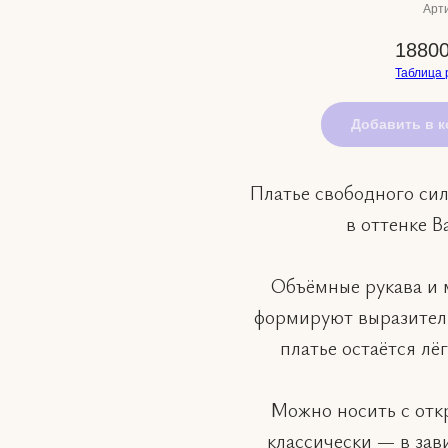
Арти
18800
Таблица 
Добавить в к
Платье свободного сил
в оттенке Ba
Объёмные рукава и 
формируют выразитель
платье остаётся лё
Можно носить с отк
классически — в зав