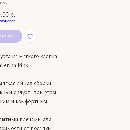
кул:
,00
р.
размеров
орзину
уэта из мягкого хлопка
llerina Pink.
мягкая линия сборки
ный силуэт, при этом
гким и комфортным.
рытыми плечами или
исимости от посадки.