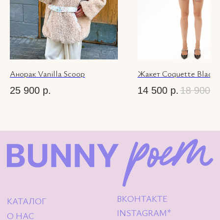
Instagram — проект Meta
Platforms Inc.,
деятельность которой в
России запрещена.
© 2026 Bunny-
Poem.com
Анорак Vanilla Scoop
Жакет Coquette Black
25 900
р.
14 500
р.
18 900
р