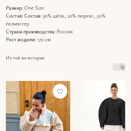
Размер:
One Size
Состав: Состав
: 30% шёлк, 20% люрекс, 50%
полиэстер
Страна производства:
Россия
Рост модели:
170 см
Из той же истории
ВКОНТАКТЕ
КАТАЛОГ
INSTAGRAM*
О НАС
TELEGRAM
КОНТАКТЫ
WHATSAPP
ПОКУПАТЕЛЯМ
hello
Политика
poe
конфиденциальности
+7 916 0
Пользовательское
63
соглашение
Публичная оферта