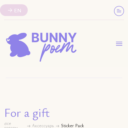
EN
For a gift
Все
Аксессуары
Sticker Pack
товары