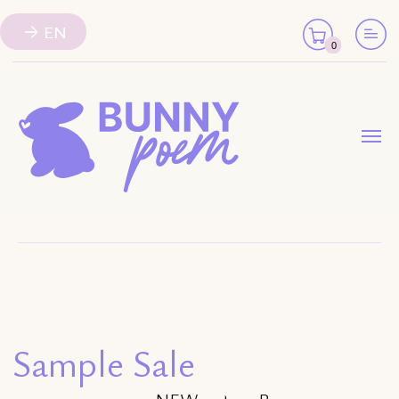
EN
0
Sample Sale
NEW
Sale
Верхняя одежда
Fancy Collection
Жакеты, блузы, рубашки, топы
Платья и
Брюки, шорты, юбки
туники
Костюмы и свитшоты
Аксессуары