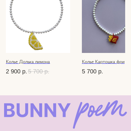
Публичная оферта
Instagram — проект Meta
Platforms Inc.,
деятельность которой в
России запрещена.
© 2026 Bunny-
Poem.com
Колье Долька лимона
Колье Картошка фри
2 900
р.
5 700
р.
5 700
р.