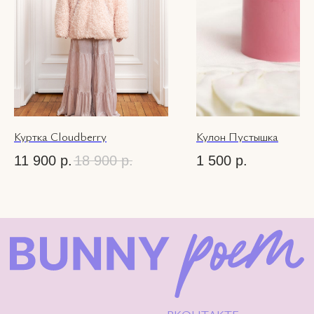
Instagram — проект Meta
Platforms Inc.,
деятельность которой в
России запрещена.
© 2026 Bunny-
Poem.com
Куртка Cloudberry
Кулон Пустышка
11 900
р.
18 900
р.
1 500
р.