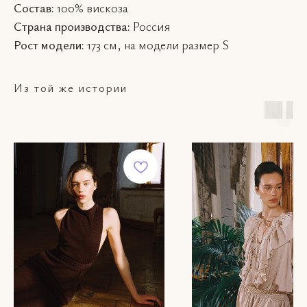
Состав:
100% вискоза
Страна производства:
Россия
Рост модели:
173 см, на модели размер S
Из той же истории
ВКОНТАКТЕ
КАТАЛОГ
INSTAGRAM*
О НАС
TELEGRAM
КОНТАКТЫ
WHATSAPP
ПОКУПАТЕЛЯМ
hello
Политика
poe
конфиденциальности
Пользовательское
+7 916 011
соглашение
Публичная оферта
Instagram — проект Meta
Platforms Inc.,
деятельность которой в