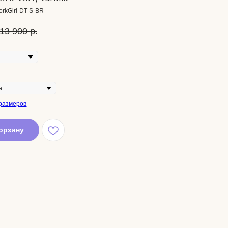
rkGirl-DT-S-BR
13 900
р.
размеров
орзину