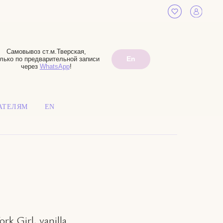
Самовывоз ст.м.Тверская,
En
лько по предварительной записи
через
WhatsApp
!
АТЕЛЯМ
EN
k Girl, vanilla