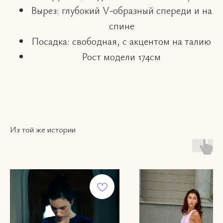
Вырез: глубокий V-образный спереди и на
спине
Посадка: свободная, с акцентом на талию
Рост модели 174см
ВКОНТАКТЕ
КАТАЛОГ
INSTAGRAM*
О НАС
TELEGRAM
КОНТАКТЫ
WHATSAPP
ПОКУПАТЕЛЯМ
Из той же истории
hello
Политика
poe
конфиденциальности
+7 916 0
Пользовательское
63
соглашение
Публичная оферта
Instagram — проект Meta
Platforms Inc.,
деятельность которой в
России запрещена.