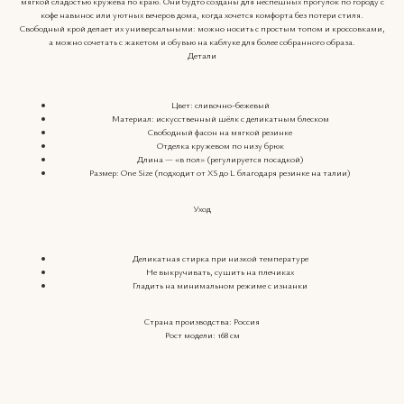
мягкой сладостью кружева по краю. Они будто созданы для неспешных прогулок по городу с
кофе навынос или уютных вечеров дома, когда хочется комфорта без потери стиля.
Свободный крой делает их универсальными: можно носить с простым топом и кроссовками,
а можно сочетать с жакетом и обувью на каблуке для более собранного образа.
Детали
Цвет: сливочно-бежевый
Материал: искусственный шёлк с деликатным блеском
Свободный фасон на мягкой резинке
Отделка кружевом по низу брюк
Длина — «в пол» (регулируется посадкой)
Размер: One Size (подходит от XS до L благодаря резинке на талии)
Уход
Деликатная стирка при низкой температуре
Не выкручивать, сушить на плечиках
Гладить на минимальном режиме с изнанки
Страна производства: Россия
Рост модели: 168 см
ВКОНТАКТЕ
КАТАЛОГ
INSTAGRAM*
О НАС