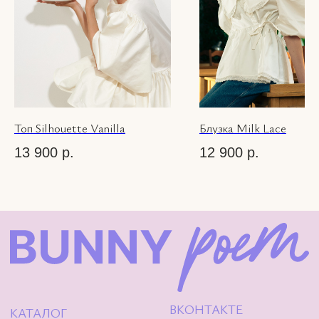
Instagram — проект Meta
Platforms Inc.,
деятельность которой в
России запрещена.
© 2026 Bunny-
Poem.com
Топ Silhouette Vanilla
Блузка Milk Lace
13 900
р.
12 900
р.