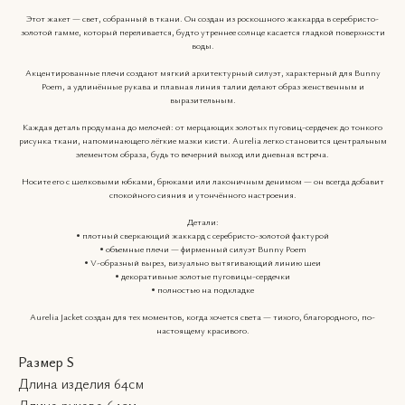
Этот жакет — свет, собранный в ткани. Он создан из роскошного жаккарда в серебристо-
золотой гамме, который переливается, будто утреннее солнце касается гладкой поверхности
воды.
Акцентированные плечи создают мягкий архитектурный силуэт, характерный для Bunny
Poem, а удлинённые рукава и плавная линия талии делают образ женственным и
выразительным.
Каждая деталь продумана до мелочей: от мерцающих золотых пуговиц-сердечек до тонкого
рисунка ткани, напоминающего лёгкие мазки кисти. Aurelia легко становится центральным
элементом образа, будь то вечерний выход или дневная встреча.
Носите его с шелковыми юбками, брюками или лаконичным денимом — он всегда добавит
спокойного сияния и утончённого настроения.
Детали:
• плотный сверкающий жаккард с серебристо-золотой фактурой
• объемные плечи — фирменный силуэт Bunny Poem
• V-образный вырез, визуально вытягивающий линию шеи
• декоративные золотые пуговицы-сердечки
• полностью на подкладке
Aurelia Jacket создан для тех моментов, когда хочется света — тихого, благородного, по-
настоящему красивого.
Размер S
Длина изделия 64см
Длина рукава 64см