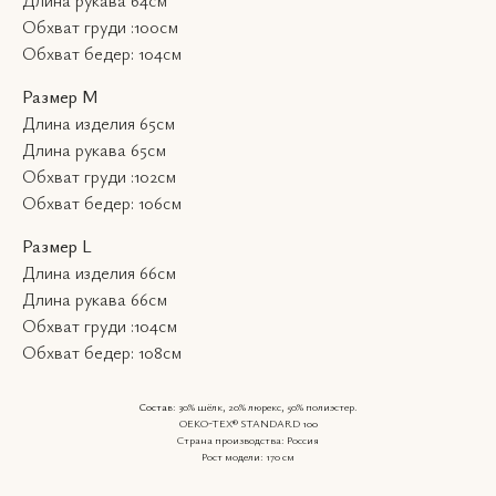
Обхват груди :100см
Обхват бедер: 104см
Размер M
Длина изделия 65см
Длина рукава 65см
Обхват груди :102см
Обхват бедер: 106см
Размер L
Длина изделия 66см
Длина рукава 66см
Обхват груди :104см
ВКОНТАКТЕ
Обхват бедер: 108см
КАТАЛОГ
INSTAGRAM*
О НАС
TELEGRAM
КОНТАКТЫ
Состав
: 30% шёлк, 20% люрекс, 50% полиэстер.
WHATSAPP
OEKO-TEX® STANDARD 100
ПОКУПАТЕЛЯМ
Страна производства: Россия
Рост модели: 170 см
hello
Политика
poe
конфиденциальности