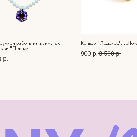
ручной работы из жемчуга с
Кольцо "Леденец", yello
ской "Пончик"
900
р.
3 500
р.
0
р.