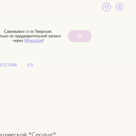
Самовывоз ст.м.Тверская,
En
лько по предварительной записи
через
WhatsApp
!
АТЕЛЯМ
EN
подвеской "Сердце",