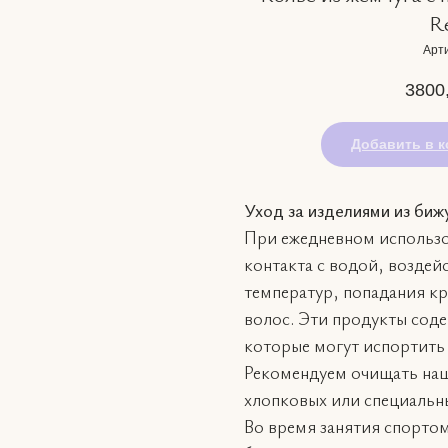
R
Арти
3800
Добавить в к
Уход за изделиями из биж
При ежедневном использо
контакта с водой, воздей
температур, попадания кр
волос. Эти продукты соде
которые могут испортить
Рекомендуем очищать на
хлопковых или специальны
Во время занятия спорто