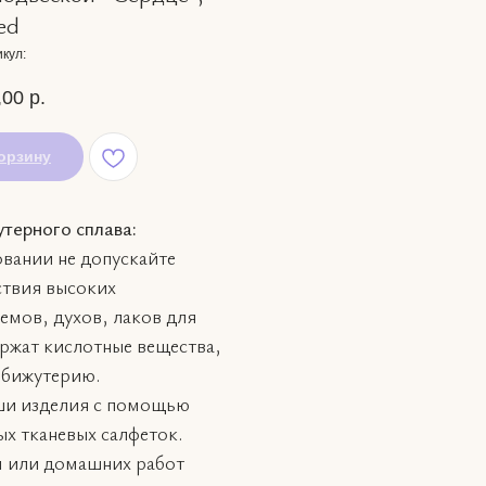
ed
кул:
,00
р.
орзину
утерного сплава:
вании не допускайте
ствия высоких
емов, духов, лаков для
ржат кислотные вещества,
 бижутерию.
ши изделия с помощью
х тканевых салфеток.
м или домашних работ