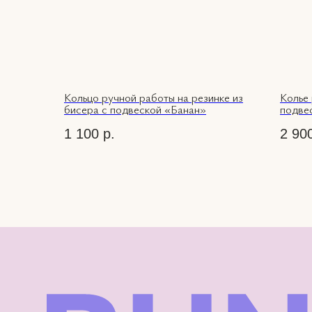
Кольцо ручной работы на резинке из
Колье 
бисера с подвеской «Банан»
подве
1 100
р.
2 90
КАТАЛОГ
ВКОНТАКТЕ
О
INSTAGRAM*
НАС
КОНТАКТЫ
TELEGRAM