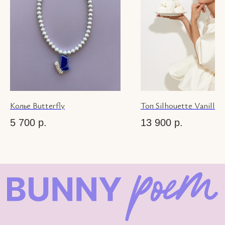
Публичная оферта
Instagram — проект Meta
Platforms Inc.,
деятельность которой в
России запрещена.
© 2026 Bunny-
Poem.com
Колье Butterfly
Топ Silhouette Vanilla
5 700
р.
13 900
р.